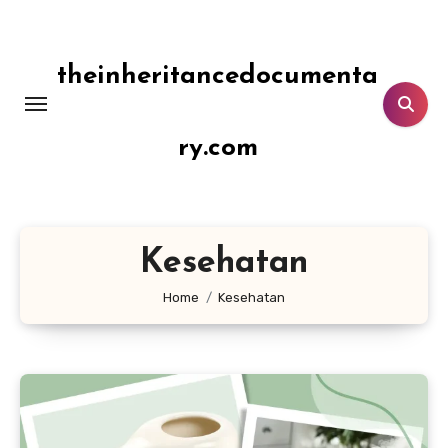
Lewati
ke
konten
theinheritancedocumenta
ry.com
Kesehatan
Home
Kesehatan