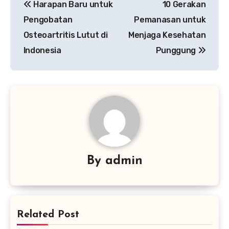
Harapan Baru untuk
10 Gerakan
pos
Pengobatan
Pemanasan untuk
Osteoartritis Lutut di
Menjaga Kesehatan
Indonesia
Punggung
By
admin
Related Post