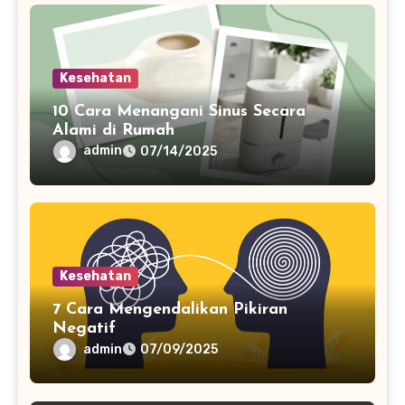
Kesehatan
10 Cara Menangani Sinus Secara
Alami di Rumah
admin
07/14/2025
Kesehatan
7 Cara Mengendalikan Pikiran
Negatif
admin
07/09/2025