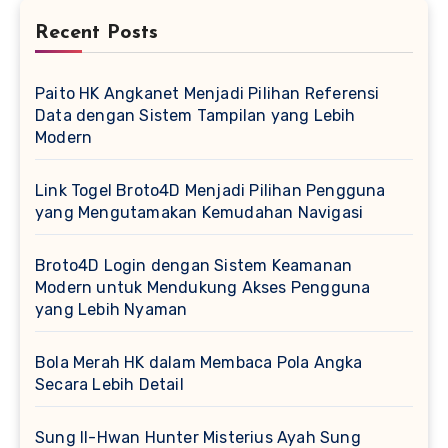
Recent Posts
Paito HK Angkanet Menjadi Pilihan Referensi
Data dengan Sistem Tampilan yang Lebih
Modern
Link Togel Broto4D Menjadi Pilihan Pengguna
yang Mengutamakan Kemudahan Navigasi
Broto4D Login dengan Sistem Keamanan
Modern untuk Mendukung Akses Pengguna
yang Lebih Nyaman
Bola Merah HK dalam Membaca Pola Angka
Secara Lebih Detail
Sung Il-Hwan Hunter Misterius Ayah Sung