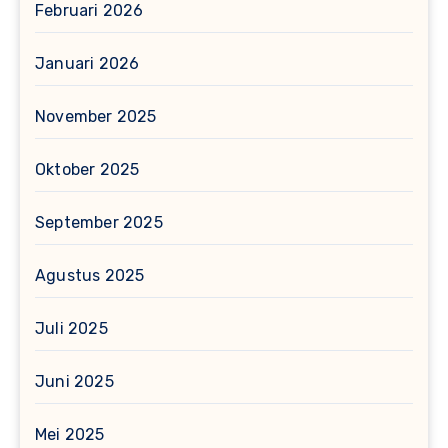
Februari 2026
Januari 2026
November 2025
Oktober 2025
September 2025
Agustus 2025
Juli 2025
Juni 2025
Mei 2025