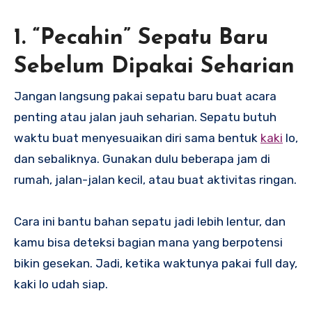
1. “Pecahin” Sepatu Baru
Sebelum Dipakai Seharian
Jangan langsung pakai sepatu baru buat acara
penting atau jalan jauh seharian. Sepatu butuh
waktu buat menyesuaikan diri sama bentuk
kaki
lo,
dan sebaliknya. Gunakan dulu beberapa jam di
rumah, jalan-jalan kecil, atau buat aktivitas ringan.
Cara ini bantu bahan sepatu jadi lebih lentur, dan
kamu bisa deteksi bagian mana yang berpotensi
bikin gesekan. Jadi, ketika waktunya pakai full day,
kaki lo udah siap.