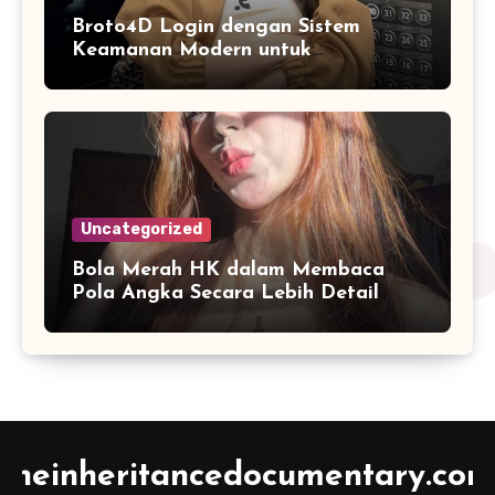
Broto4D Login dengan Sistem
Keamanan Modern untuk
Mendukung Akses Pengguna yang
Lebih Nyaman
Uncategorized
Bola Merah HK dalam Membaca
Pola Angka Secara Lebih Detail
theinheritancedocumentary.com