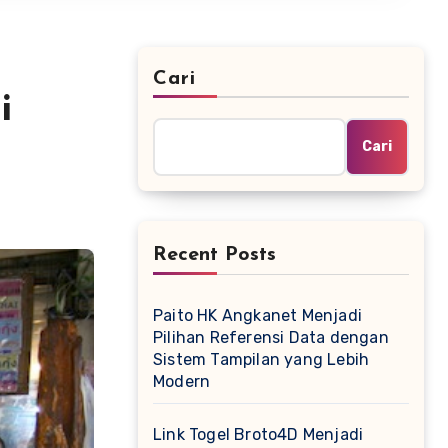
Cari
i
Cari
Recent Posts
Paito HK Angkanet Menjadi
Pilihan Referensi Data dengan
Sistem Tampilan yang Lebih
Modern
Link Togel Broto4D Menjadi