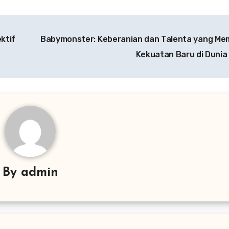
ktif
Babymonster: Keberanian dan Talenta yang M
Kekuatan Baru di Dunia
By
admin