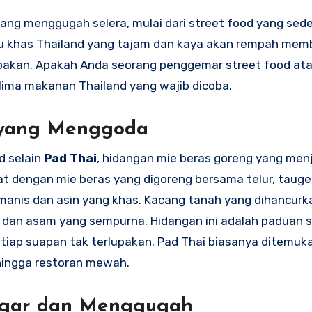
u khas Thailand yang tajam dan kaya akan rempah mem
upakan. Apakah Anda seorang penggemar street food ata
 lima makanan Thailand yang wajib dicoba.
k yang Menggoda
d selain
Pad Thai
, hidangan mie beras goreng yang menj
at dengan mie beras yang digoreng bersama telur, tauge
 manis dan asin yang khas. Kacang tanah yang dihancurk
h dan asam yang sempurna. Hidangan ini adalah paduan
tiap suapan tak terlupakan. Pad Thai biasanya ditemuka
 hingga restoran mewah.
egar dan Menggugah