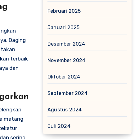
ng
Februari 2025
Januari 2025
bungkan
ya. Daging
Desember 2024
ptakan
ari terbaik
November 2024
kaya dan
Oktober 2024
September 2024
egarkan
elengkapi
Agustus 2024
gga matang
Juli 2024
tekstur
dan sering