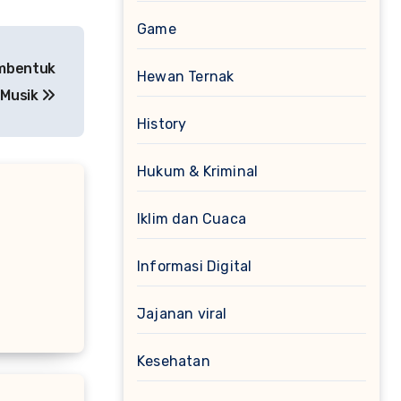
Game
embentuk
Hewan Ternak
 Musik
History
Hukum & Kriminal
Iklim dan Cuaca
Informasi Digital
Jajanan viral
Kesehatan