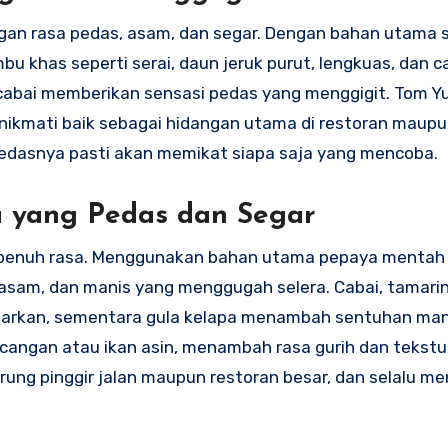
gan rasa pedas, asam, dan segar. Dengan bahan utama s
bu khas seperti serai, daun jeruk purut, lengkuas, dan c
a cabai memberikan sensasi pedas yang menggigit. Tom 
dinikmati baik sebagai hidangan utama di restoran maup
 pedasnya pasti akan memikat siapa saja yang mencoba.
u yang Pedas dan Segar
n penuh rasa. Menggunakan bahan utama pepaya mentah
, asam, dan manis yang menggugah selera. Cabai, tamarin
garkan, sementara gula kelapa menambah sentuhan man
angan atau ikan asin, menambah rasa gurih dan tekstur
rung pinggir jalan maupun restoran besar, dan selalu men