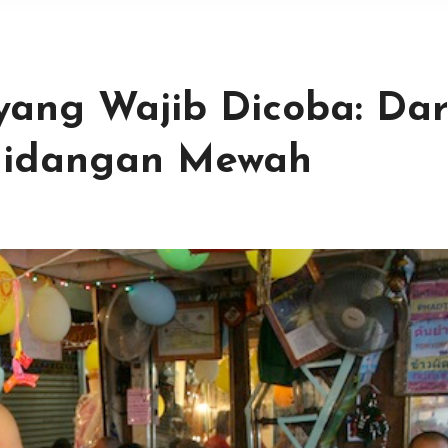
ang Wajib Dicoba: Dar
Hidangan Mewah