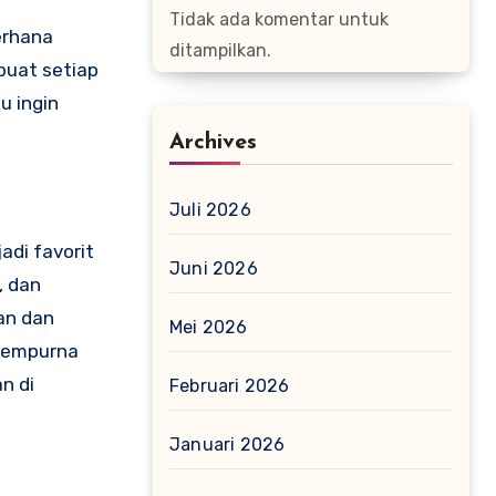
Tidak ada komentar untuk
ditampilkan.
buat setiap
u ingin
Archives
Juli 2026
adi favorit
Juni 2026
, dan
an dan
Mei 2026
 sempurna
n di
Februari 2026
Januari 2026