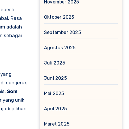
November 2025
eperti
Oktober 2025
abai. Rasa
Yum adalah
September 2025
un sebagai
Agustus 2025
Juli 2025
 yang
Juni 2025
d, dan jeruk
is.
Som
Mei 2025
 yang unik.
jadi pilihan
April 2025
Maret 2025