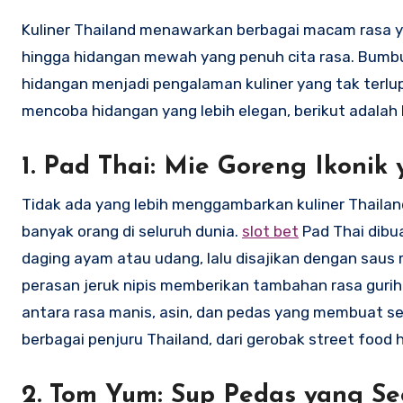
Kuliner Thailand menawarkan berbagai macam rasa yang menggugah selera, mulai dari street food yang sederhana
hingga hidangan mewah yang penuh cita rasa. Bumb
hidangan menjadi pengalaman kuliner yang tak terl
mencoba hidangan yang lebih elegan, berikut adalah
1.
Pad Thai: Mie Goreng Ikoni
Tidak ada yang lebih menggambarkan kuliner Thailan
banyak orang di seluruh dunia.
slot bet
Pad Thai dibu
daging ayam atau udang, lalu disajikan dengan saus
perasan jeruk nipis memberikan tambahan rasa guri
antara rasa manis, asin, dan pedas yang membuat se
berbagai penjuru Thailand, dari gerobak street food
2.
Tom Yum: Sup Pedas yang S