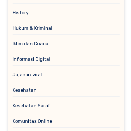
History
Hukum & Kriminal
Iklim dan Cuaca
Informasi Digital
Jajanan viral
Kesehatan
Kesehatan Saraf
Komunitas Online