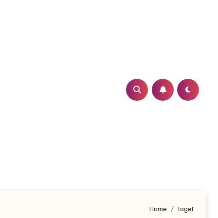
Home
togel