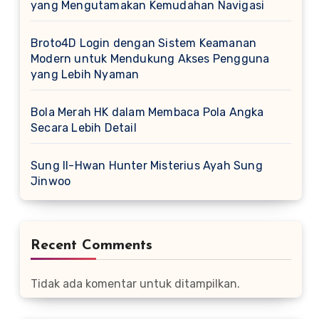
yang Mengutamakan Kemudahan Navigasi
Broto4D Login dengan Sistem Keamanan
Modern untuk Mendukung Akses Pengguna
yang Lebih Nyaman
Bola Merah HK dalam Membaca Pola Angka
Secara Lebih Detail
Sung Il-Hwan Hunter Misterius Ayah Sung
Jinwoo
Recent Comments
Tidak ada komentar untuk ditampilkan.