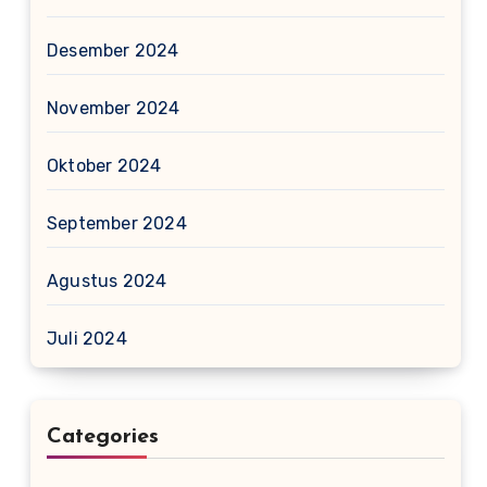
Desember 2024
November 2024
Oktober 2024
September 2024
Agustus 2024
Juli 2024
Categories