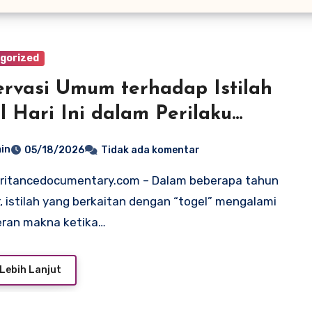
gorized
rvasi Umum terhadap Istilah
l Hari Ini dalam Perilaku
tal
in
05/18/2026
Tidak ada komentar
r, istilah yang berkaitan dengan “togel” mengalami
eran makna ketika…
Lebih Lanjut