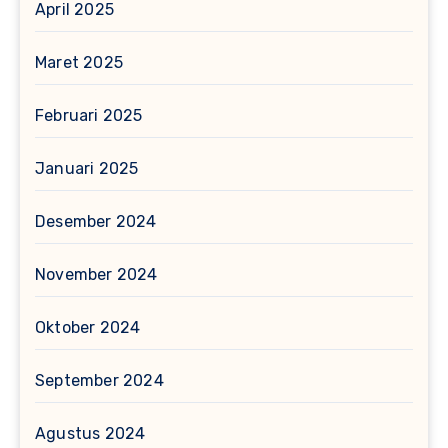
April 2025
Maret 2025
Februari 2025
Januari 2025
Desember 2024
November 2024
Oktober 2024
September 2024
Agustus 2024