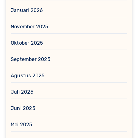
Januari 2026
November 2025
Oktober 2025
September 2025
Agustus 2025
Juli 2025
Juni 2025
Mei 2025