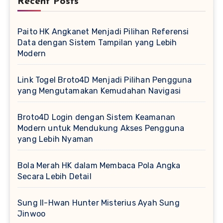
Recent Posts
Paito HK Angkanet Menjadi Pilihan Referensi
Data dengan Sistem Tampilan yang Lebih
Modern
Link Togel Broto4D Menjadi Pilihan Pengguna
yang Mengutamakan Kemudahan Navigasi
Broto4D Login dengan Sistem Keamanan
Modern untuk Mendukung Akses Pengguna
yang Lebih Nyaman
Bola Merah HK dalam Membaca Pola Angka
Secara Lebih Detail
Sung Il-Hwan Hunter Misterius Ayah Sung
Jinwoo