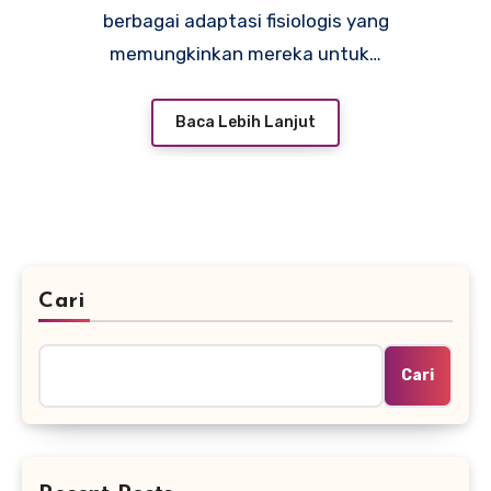
berbagai adaptasi fisiologis yang
memungkinkan mereka untuk…
Baca Lebih Lanjut
Cari
Cari