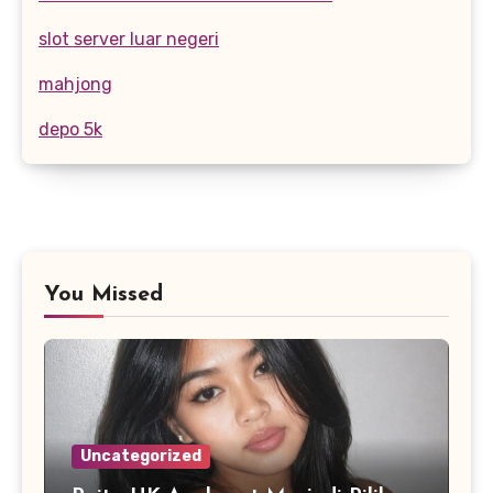
slot server luar negeri
mahjong
depo 5k
You Missed
Uncategorized