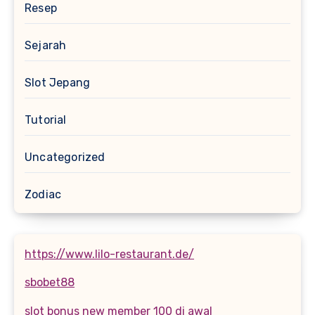
Resep
Sejarah
Slot Jepang
Tutorial
Uncategorized
Zodiac
https://www.lilo-restaurant.de/
sbobet88
slot bonus new member 100 di awal