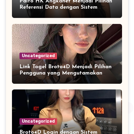
Paito HK Angkanet Menjadi Pilihan
Referensi Data dengan Sistem
Tampilan yang Lebih Modern
Uncategorized
Link Togel Broto4D Menjadi Pilihan
Pengguna yang Mengutamakan
Kemudahan Navigasi
Uncategorized
Broto4D Login dengan Sistem