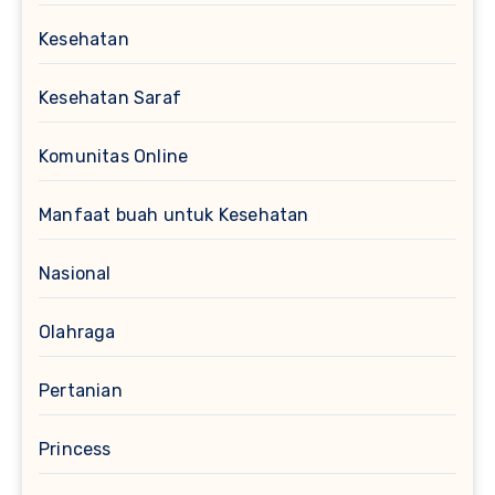
Kesehatan
Kesehatan Saraf
Komunitas Online
Manfaat buah untuk Kesehatan
Nasional
Olahraga
Pertanian
Princess