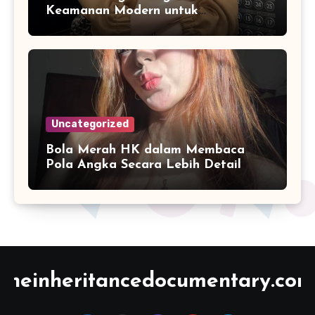
Keamanan Modern untuk
Mendukung Akses Pengguna yang
Lebih Nyaman
Uncategorized
Bola Merah HK dalam Membaca
Pola Angka Secara Lebih Detail
theinheritancedocumentary.com