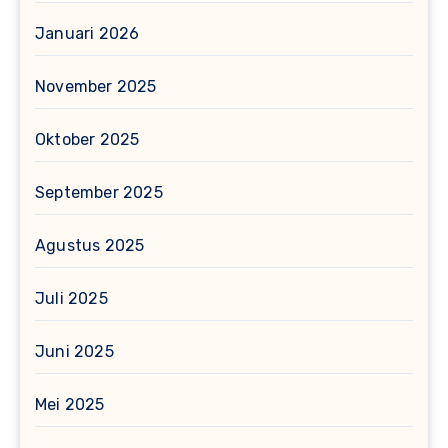
Januari 2026
November 2025
Oktober 2025
September 2025
Agustus 2025
Juli 2025
Juni 2025
Mei 2025