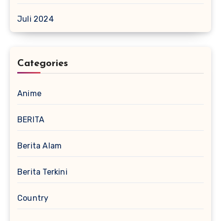
Juli 2024
Categories
Anime
BERITA
Berita Alam
Berita Terkini
Country