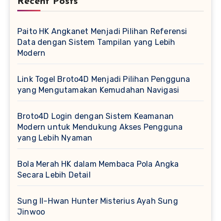
Recent Posts
Paito HK Angkanet Menjadi Pilihan Referensi
Data dengan Sistem Tampilan yang Lebih
Modern
Link Togel Broto4D Menjadi Pilihan Pengguna
yang Mengutamakan Kemudahan Navigasi
Broto4D Login dengan Sistem Keamanan
Modern untuk Mendukung Akses Pengguna
yang Lebih Nyaman
Bola Merah HK dalam Membaca Pola Angka
Secara Lebih Detail
Sung Il-Hwan Hunter Misterius Ayah Sung
Jinwoo