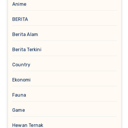
Anime
BERITA
Berita Alam
Berita Terkini
Country
Ekonomi
Fauna
Game
Hewan Ternak