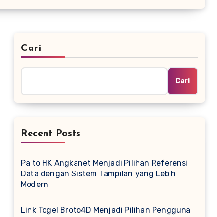
Cari
Cari
Recent Posts
Paito HK Angkanet Menjadi Pilihan Referensi
Data dengan Sistem Tampilan yang Lebih
Modern
Link Togel Broto4D Menjadi Pilihan Pengguna