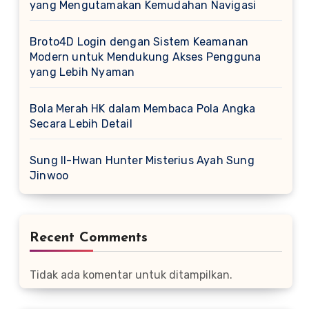
yang Mengutamakan Kemudahan Navigasi
Broto4D Login dengan Sistem Keamanan
Modern untuk Mendukung Akses Pengguna
yang Lebih Nyaman
Bola Merah HK dalam Membaca Pola Angka
Secara Lebih Detail
Sung Il-Hwan Hunter Misterius Ayah Sung
Jinwoo
Recent Comments
Tidak ada komentar untuk ditampilkan.