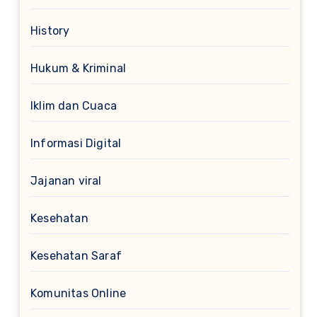
History
Hukum & Kriminal
Iklim dan Cuaca
Informasi Digital
Jajanan viral
Kesehatan
Kesehatan Saraf
Komunitas Online