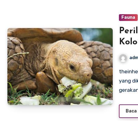
Fauna
Peri
Kolo
adm
theinheritancedocumentary.com – Kura-kura adalah reptil
yang di
geraka
Baca 