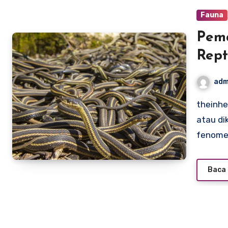
Fauna
Pem
Rept
adm
theinheritancedocumentary.com – Pemangsaan bersama,
atau di
fenome
Baca 