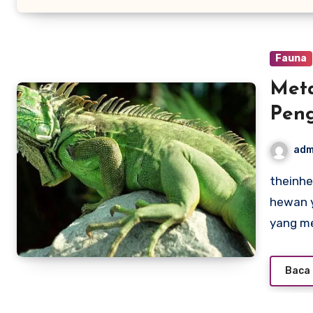
Fauna
Meta
Peng
Har
adm
theinheritancedocumentary.com – Reptil adalah kelompok
hewan y
yang m
Baca 