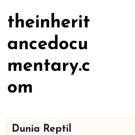
Lewati
ke
theinherit
konten
ancedocu
mentary.c
om
Dunia Reptil